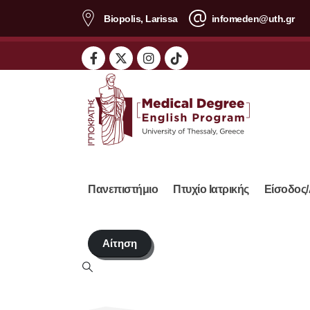
περιεχόμενο
Biopolis, Larissa
infomeden@uth.gr
Πανεπιστήμιο
Πτυχίο Ιατρικής
Είσοδος/
Αίτηση