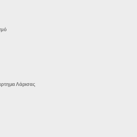
σμό
άρτημα Λάρισας